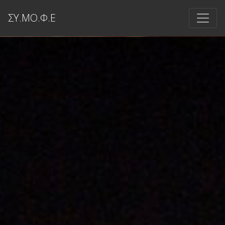
ΣΥ.ΜΟ.Φ.Ε